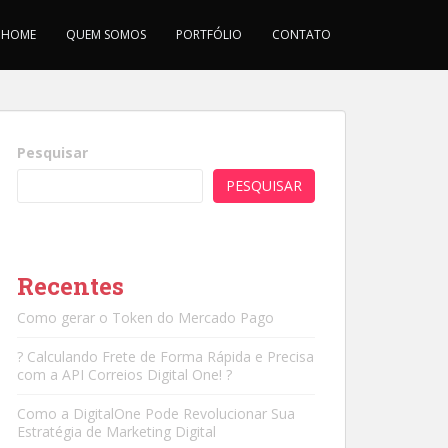
HOME
QUEM SOMOS
PORTFÓLIO
CONTATO
Pesquisar
PESQUISAR
Recentes
Como gerar o Token do Mercado Pago
? Calculando Frete de Forma Rápida e Precisa
com a API Correios Digital One! ?
Como a DigitalOne Pode Revolucionar Sua
Estratégia de Marketing Digital