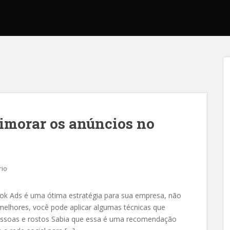
rimorar os anúncios no
rio
ook Ads é uma ótima estratégia para sua empresa, não
elhores, você pode aplicar algumas técnicas que
essoas e rostos Sabia que essa é uma recomendação