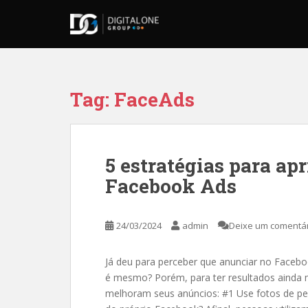
S
k
i
p
t
o
Tag:
FaceAds
m
a
i
n
5 estratégias para ap
c
Facebook Ads
o
n
t
24/03/2024
admin
Deixe um comentá
e
n
t
Já deu para perceber que anunciar no Faceb
é mesmo? Porém, para ter resultados ainda m
melhoram seus anúncios: #1 Use fotos de p