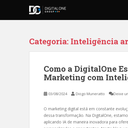
S
k
i
p
t
o
Categoria:
Inteligência ar
m
a
i
n
Como a DigitalOne Es
c
Marketing com Intelig
o
n
t
03/08/2024
Diogo Muneratto
Deixe u
e
n
t
O marketing digital está em constante evolução
dessa transformação. Na DigitalOne, estamos
aplicando IA de maneira inovadora para ofer