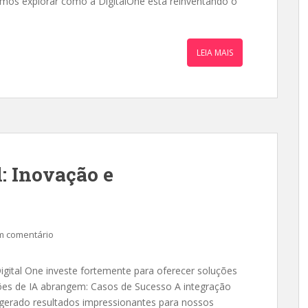
amos explorar como a DigitalOne está reinventando o
LEIA MAIS
l: Inovação e
m comentário
 Digital One investe fortemente para oferecer soluções
ões de IA abrangem: Casos de Sucesso A integração
gerado resultados impressionantes para nossos