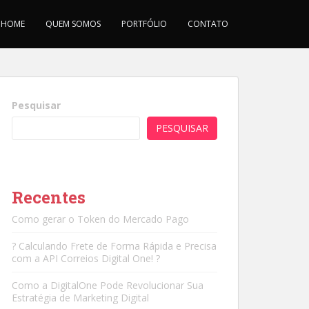
HOME
QUEM SOMOS
PORTFÓLIO
CONTATO
Pesquisar
PESQUISAR
Recentes
Como gerar o Token do Mercado Pago
? Calculando Frete de Forma Rápida e Precisa
com a API Correios Digital One! ?
Como a DigitalOne Pode Revolucionar Sua
Estratégia de Marketing Digital