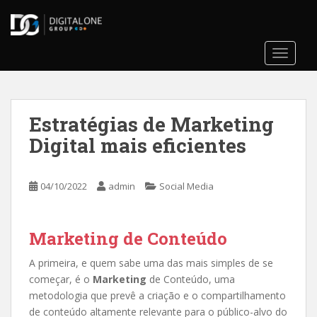
S
k
i
TOGGLE
p
t
o
m
Estratégias de Marketing
a
i
Digital mais eficientes
n
c
o
04/10/2022
admin
Social Media
n
t
Marketing de Conteúdo
e
n
A primeira, e quem sabe uma das mais simples de se
t
começar, é o
Marketing
de Conteúdo, uma
metodologia que prevê a criação e o compartilhamento
de conteúdo altamente relevante para o público-alvo do