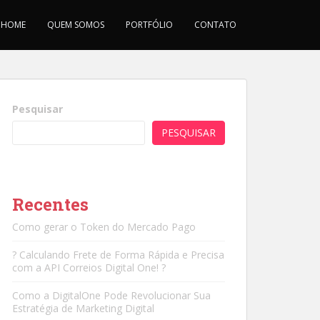
HOME
QUEM SOMOS
PORTFÓLIO
CONTATO
Pesquisar
PESQUISAR
Recentes
Como gerar o Token do Mercado Pago
? Calculando Frete de Forma Rápida e Precisa
com a API Correios Digital One! ?
Como a DigitalOne Pode Revolucionar Sua
Estratégia de Marketing Digital