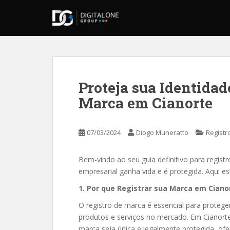
S
k
i
p
t
o
m
Proteja sua Identidad
a
Marca em Cianorte
i
n
c
07/03/2024
Diogo Muneratto
Registr
o
n
t
Bem-vindo ao seu guia definitivo para regist
e
empresarial ganha vida e é protegida. Aqui es
n
1. Por que Registrar sua Marca em Cian
t
O registro de marca é essencial para proteger
produtos e serviços no mercado. Em Cianort
marca seja única e legalmente protegida, of