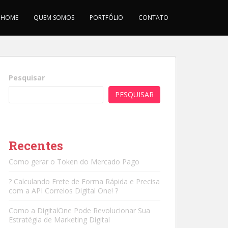
HOME
QUEM SOMOS
PORTFÓLIO
CONTATO
Pesquisar
PESQUISAR
Recentes
Como gerar o Token do Mercado Pago
? Calculando Frete de Forma Rápida e Precisa
com a API Correios Digital One! ?
Como a DigitalOne Pode Revolucionar Sua
Estratégia de Marketing Digital