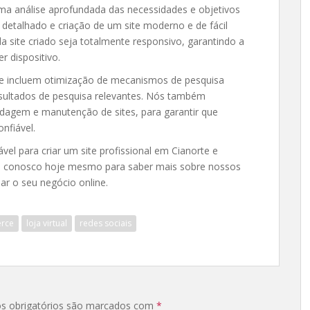
ma análise aprofundada das necessidades e objetivos
 detalhado e criação de um site moderno e de fácil
site criado seja totalmente responsivo, garantindo a
r dispositivo.
ite incluem otimização de mecanismos de pesquisa
resultados de pesquisa relevantes. Nós também
dagem e manutenção de sites, para garantir que
nfiável.
l para criar um site profissional em Cianorte e
to conosco hoje mesmo para saber mais sobre nossos
r o seu negócio online.
rce
loja virtual
redes sociais
s obrigatórios são marcados com
*