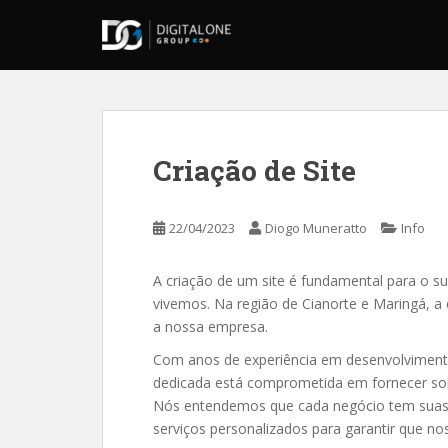
S
k
i
p
t
o
m
Criação de Site
a
i
n
22/04/2023
Diogo Muneratto
Info
c
o
A criação de um site é fundamental para o su
n
vivemos. Na região de Cianorte e Maringá, a e
t
a nossa empresa.
e
n
Com anos de experiência em desenvolvimento 
t
dedicada está comprometida em fornecer solu
Nós entendemos que cada negócio tem suas n
serviços personalizados para garantir que no