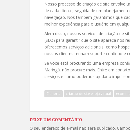
Nosso processo de criação de site envolve u
de cada cliente, seguida de um planejamento
navegação. Nós também garantimos que cada 
melhor experiência para o usuário em qualque
Além disso, nossos serviços de criação de s
(SEO) para garantir que o site apareça nos 
oferecemos serviços adicionais, como hospe
nossos clientes tenham suporte contínuo e co
Se você está procurando uma empresa confiáve
Maringá, não procure mais. Entre em conta
serviços e como podemos ajudar a impulsiona
Cianorte
criacao de site e loja virtual
ecomme
DEIXE UM COMENTÁRIO
O seu endereço de e-mail não será publicado.
Campo