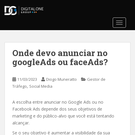
S
k
i
TOGGLE
p
t
o
m
Onde devo anunciar no
a
i
googleAds ou faceAds?
n
c
o
11/03/2023
Diogo Muneratto
Gestor de
,
n
Tráfego
Social Media
t
e
A escolha entre anunciar no Google Ads ou no
n
Facebook Ads depende dos seus objetivos de
t
marketing e do público-alvo que você está tentando
alcançar.
Se o seu objetivo é aumentar a visibilidade da sua