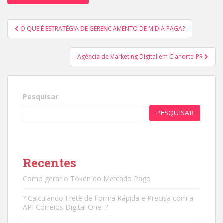
Navegação
O QUE É ESTRATÉGIA DE GERENCIAMENTO DE MÍDIA PAGA?
de
Post
Agência de Marketing Digital em Cianorte-PR
Pesquisar
PESQUISAR
Recentes
Como gerar o Token do Mercado Pago
? Calculando Frete de Forma Rápida e Precisa com a
API Correios Digital One! ?