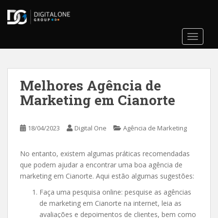
S
k
i
TOGGLE
p
t
o
m
Melhores Agência de
a
i
Marketing em Cianorte
n
c
o
18/04/2023
Digital One
Agência de Marketing
n
t
No entanto, existem algumas práticas recomendadas
e
que podem ajudar a encontrar uma boa agência de
n
marketing em Cianorte. Aqui estão algumas sugestões:
t
Faça uma pesquisa online: pesquise as agências
de marketing em Cianorte na internet, leia as
avaliações e depoimentos de clientes, bem como