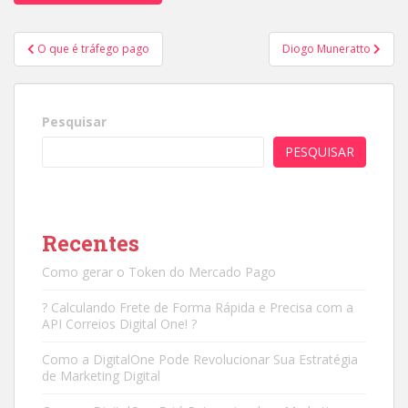
Navegação
O que é tráfego pago
Diogo Muneratto
de
Post
Pesquisar
PESQUISAR
Recentes
Como gerar o Token do Mercado Pago
? Calculando Frete de Forma Rápida e Precisa com a
API Correios Digital One! ?
Como a DigitalOne Pode Revolucionar Sua Estratégia
de Marketing Digital