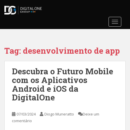
S
k
i
TOGGLE
p
t
o
m
Tag:
desenvolvimento de app
a
i
n
Descubra o Futuro Mobile
c
o
com os Aplicativos
n
Android e iOS da
t
DigitalOne
e
n
t
07/03/2024
Diogo Muneratto
Deixe um
comentário