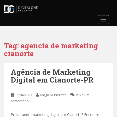
S
k
i
TOGGLE
p
t
o
m
Tag:
agencia de marketing
a
i
cianorte
n
c
o
Agência de Marketing
n
Digital em Cianorte-PR
t
e
n
15/04/2023
Diogo Muneratto
Deixe um
t
comentário
Procurando marketing digital em Cianorte? Encontre